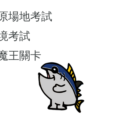
原場地考試
境考試
魔王關卡