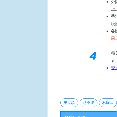
外
上
香
境
各
函
4
積
者
​
東港鎮
枋寮鄉
林園區