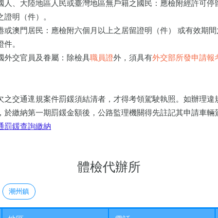
國人、大陸地區人民或臺灣地區無戶籍之國民：應檢附經許可停
之證明（件）。
港或澳門居民：應檢附六個月以上之居留證明（件） 或有效期間
證件。
國外交官員及眷屬：除檢具
職員證
外，須具有
外交部所發申請報
。
欠之交通遧規案件罰鍰須結清者，才得考領駕駛執照。如辦理違
，
於繳納第一期罰鍰金額後，公路監理機關得先註記其申請車輛
交通罰鍰查詢繳納
體檢代辦所
潮州鎮