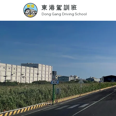
東港駕訓班
Dong Gang Driving School