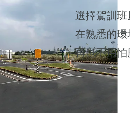
選擇駕訓班
在熟悉的環
再也不用怕