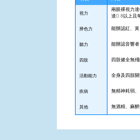
兩眼裸視力達0
視力
達0.8以上且
能辦認紅、黃
辨色力
能辦認音響者
聽力
四肢健全無殘
四肢
全身及四肢關
活動能力
無精神耗弱、
疾病
無酒精、麻醉
其他