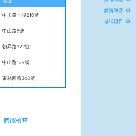
地址
師資陣容
中正路一段210號
考試項目
中山路5號
朝昇路322號
中山路139號
東林西路360號
體能檢查