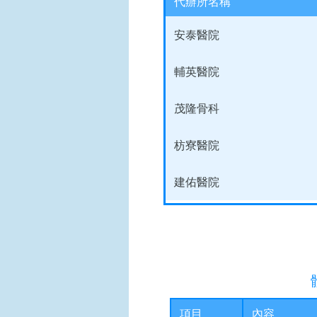
代辦所名稱
安泰醫院
輔英醫院
茂隆骨科
枋寮醫院
建佑醫院
項目
內容