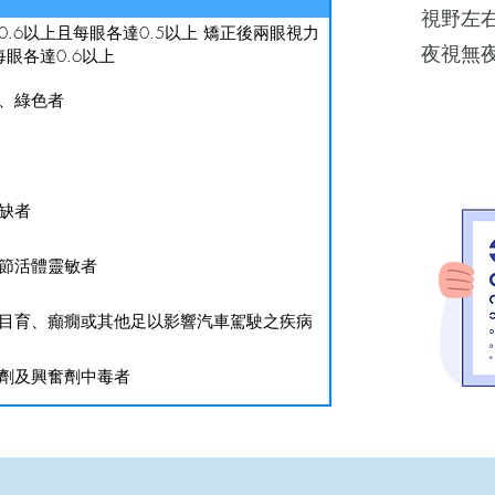
視野左右
.6以上且每眼各達0.5以上 矯正後兩眼視力
夜視無
每眼各達0.6以上
、綠色者
缺者
節活體靈敏者
目育、癲癇或其他足以影響汽車駕駛之疾病
劑及興奮劑中毒者