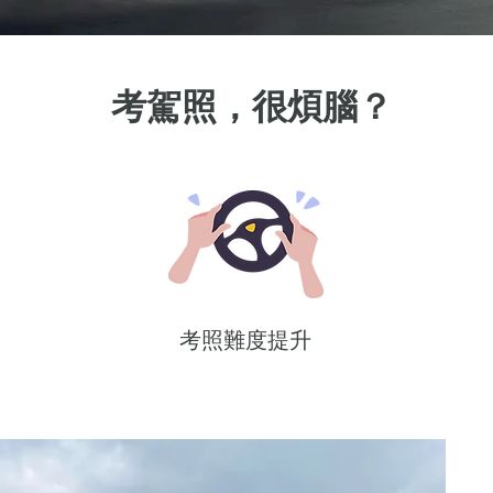
考駕照，很煩腦？
考照難度提升