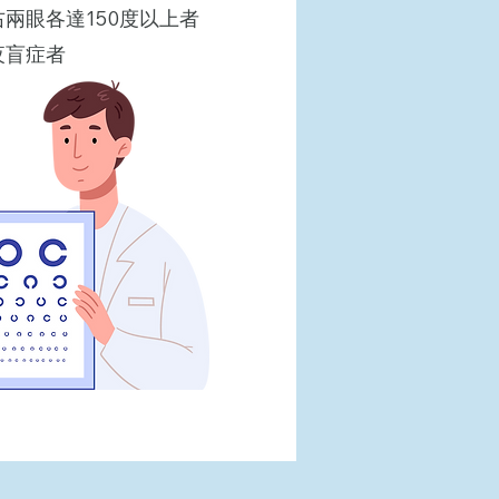
兩眼各達150度以上者
夜盲症者