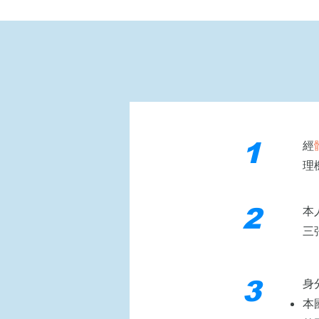
1
經
理
2
本
三
3
身
本